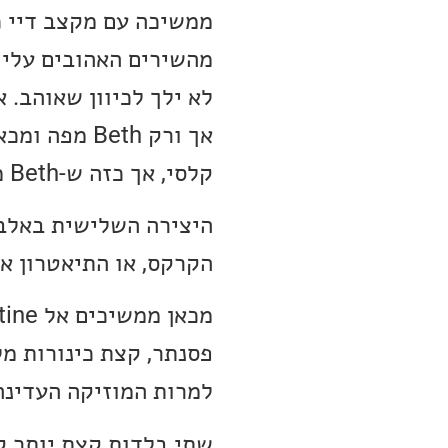
ממשיכה עם מקצב דיי כב
אך ורק Beth
קלסי, אך כזה ש-Beth משחקת איתו והופכת לעדכני יותר.
הקרקס, או התיאטרון אם
למרות המוזיקה העדינה