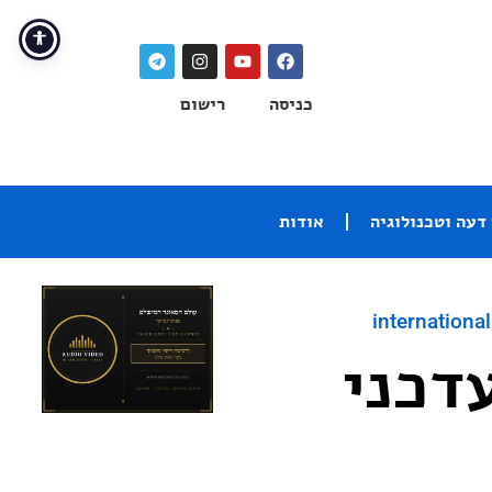
כניסה
רישום
דעה וטכנולוגיה
אודות
international
דכני