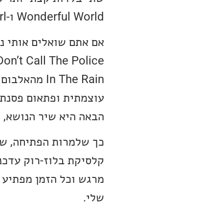
Wonderful World ו-Little Heartbreak Girl.
עוצמתית ופתאום פסנתר
הבאה היא שיר הנושא, שמזכירה את ה-llads
קלסיקת בלוז-רוק עדכני
שלי.