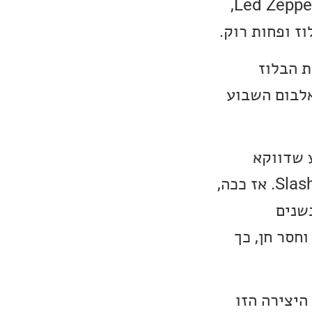
וגם הוא היה אלבום מעולה. בשנת 2022, היא הוציאה אלבום מחווה ל-Led Zeppelin,
ז ופחות רוק.
ת הבלוז
You Still Got Me, היישר אל אלבום השבוע
 שדווקא
הרבה פחות אהבתי, Savior With a Razor יחד עם הגיטריסט האייקוני Slash. אז ככה,
שנים
חסר חן, כך
רה השנייה יש כבר שיפור ניכר, Suga N My Bowl עם Eric Gales. היצירה הזו