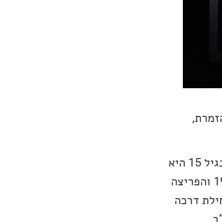
ם החדש You Still Got Me, של הזמרת,
ילידת 72, Beth גדלה בלוס אנג'לס והתחילה לנגן בפסנתר כבר בגיל 4. בגיל 15 היא
הייתה מופיעה במועדונים בהוליווד. אלבום הבכורה שלה יצא בשנת 1993 והפריצה
Screamin’ for my supper בשנת 1999. בתחילת דרכה