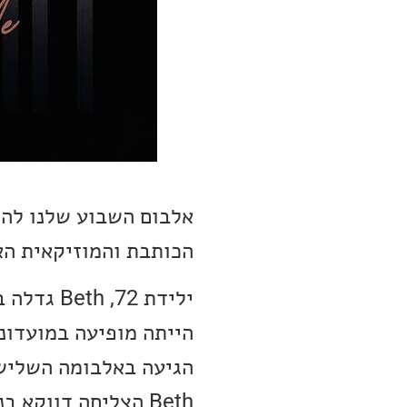
הכותבת והמוזיקאית האמריקאית
Beth הצליחה דווקא בני-זילנד ואירופה, ולא זכתה להרבה הערכה בארה“ב.