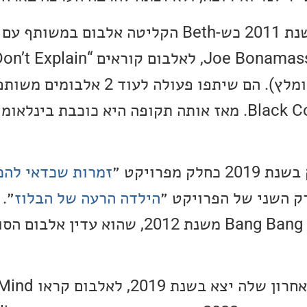
השינוי המיוחל הגיע בשנת 2011 כש-Beth הקליטה אלבום ב
(2013) ו-Black Coffee (2018). מאז אותה תקופה היא כוכבת ב
זמרות שכדאי להכ
ק השני של הפרויקט ״
הילדה הרעה של הבלוז
״.
אלבומה Bang Bang Boom Boom משנת 2012, שהוא
אלבום הסולו המקורי הא