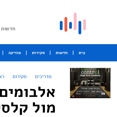
חדשות ו
בית
חדשות
סקירות
מוזיקה
מדריכים
סקירות
רא
אלבומים 
מול קלסי