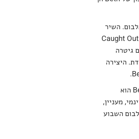
תי נקודת השיא של האלבום מגיעה ביצירות 8 ו-9 באלבום. השיר
Don’t Call The Police הוא עבורי היצירה הטובה ביותר של Beth מאז Caught Out
 דרמטיות, עם גיטרה
ת. היצירה
כך שלמרות הפתיחה, שהייתה פחות לטעמי, האלבום החדש של Beth Hart הוא
מי, מעניין,
ות מהטובות של Beth, לכן זהו אלבום השבוע