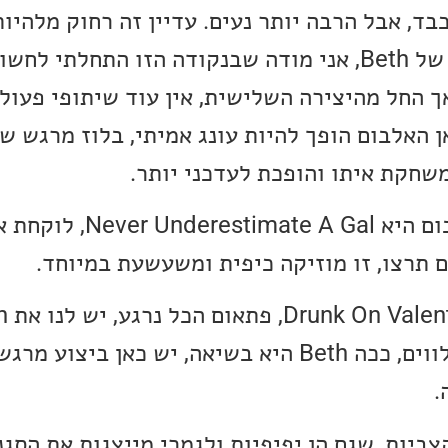
ד, אבל הרבה יותר נעים. עדיין זה רחוק מלהיו
מהשירים האהובים עלי של Beth, אני מודה שבנקודה הזו התחל
 מפה ומכאן האלבום הופך להיות עונג אמיתי, בלוז מרגש
היצירה השלישית באלבום היא mate A Gal
 תרצו, זו מוזיקה כיפית ומשעשעת במיוחד.
פסנתר, קצת כינורות מלווים, ככה Beth היא בשיאה, יש כאן
.