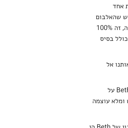
ת אחד
תי לחשוש שהאלבום
לא ילך לכיוון שאוהב. אך החל מהיצירה השלישית, אין עוד שיתופי פעולה, זה 100%
 שכולל בסיס
Never Underesti, לוקחת אותנו אל
מכאן ממשיכים אל Drunk On Valentine, פתאום הכל נרגע, יש לנו את Beth על
 ביצוע מרגש ומלא עוצמה
שתי בלדות קצת יותר קצביות, שגם הן יפיפיות ולגמרי מייצגות את הסגנון של Beth הן