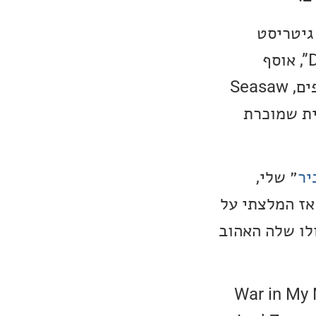
משותף עם גיטריסט
הבלוז הסופר מוערך Joe Bonamassa, לאלבום קוראים “Don’t Explain”, אוסף
קלסיקות בלוז (מאוד מומלץ). הם שיתפו פעולה לעוד 2 אלבומים משותפים, Seasaw
ינלאומית שמוכרת
יר
״ שלי,
 אז המלצתי על
 עדין אלבום הסולו שלה האהוב
חרון שלה יצא בשנת 2019, לאלבום קראו War in My Mind