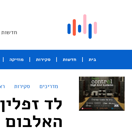
חדשות ו
בית
חדשות
סקירות
מוזיקה
מדריכים
סקירות
רא
האלבום 