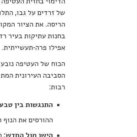
הדימוי בחזית העטיפה 
של זרדים על גבו, התלו
הריסה. את הציור המקור
בחנות עתיקות בעיר רדי
אפילו פרה-תעשייתית.
הכוח של העטיפה נובע 
הסביבה העירונית המתפ
רבות:
התנגשות בין טבע
ההורסים את הנוף ה
הישן מול החדש:
המ