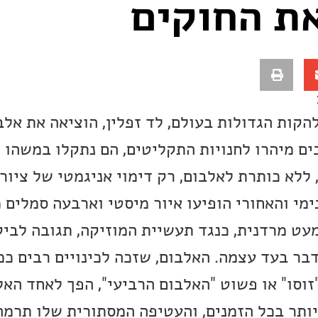
ת החוקים
197, אחת הלהקות הגדולות בעולם, לד זפלין, הוציאה את א
ם מיהרו לחנויות התקליטים, הם נתקלו במשהו 
לא כותרת לאלבום, רק דימוי אניגמטי של ציור 
מי והאחורי הופיעו איור מיסטי וארבעה סמלים מ
עט מרדנית, כנגד תעשיית המוזיקה, תגובה לביק
ר בעד עצמה. האלבום, שזכה לכינויים רבים כמו
 "זוסו" או פשוט "האלבום הרביעי", הפך לאחד הא
ותר בכל הזמנים, והעטיפה המסתורית שלו תרמה