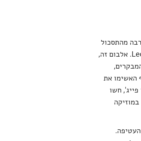
רבה מהתסכול
של הלהקה מהביקורות שקיבל אלבומם הקודם, "Led Zeppelin III" (1970). אלבום זה,
מבקרים,
ף האשימו את
ייג', חשו
במוזיקה
העטיפה.