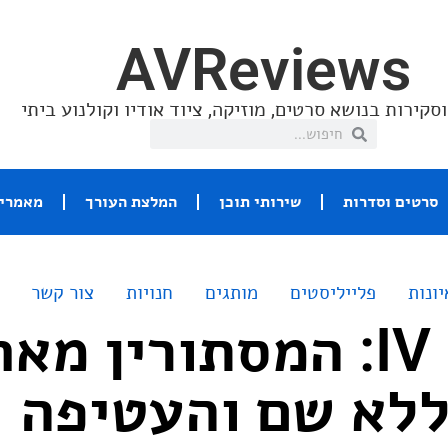
AVReviews
סקירות בנושא סרטים, מוזיקה, ציוד אודיו וקולנוע ביתי
סרטים וסדרות
שירותי תוכן
המלצת העורך
מאמרי 
יונות
פלייליסטים
מותגים
חנויות
צור קשר
לד זפלין IV: המסתורין מ
ללא שם והעטיפה