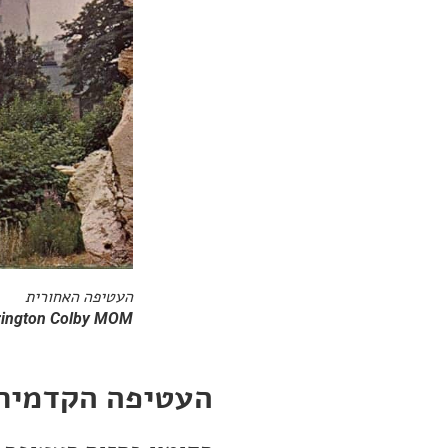
העטיפה האחורית
arrington Colby MOM
העטיפה הקדמית: