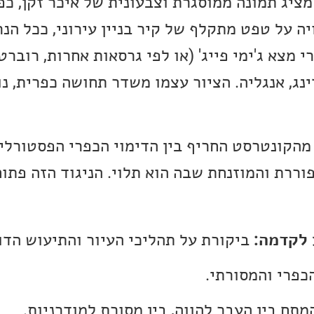
מציג תמונה ממוסגרת וצבעונית של איכר זקן, כ
יה על טפט מתקלף של קיר בניין עירוני, ככל הנ
י מצא ג'ימי פייג' (או לפי גרסאות אחרות, רוברט
נג, אנגליה. הציור עצמו משדר תחושה כפרית, נו
מהקונטרסט החריף בין הדימוי הכפרי הפסטורלי 
וררת והמוזנחת שבה הוא תלוי. הניגוד הזה פתו
 לקדמה:
ביקורת על תהליכי העיור והתיעוש הדו
כפרי והמסורתי.
תח בין העבר להווה, בין מסורת למודרניות.