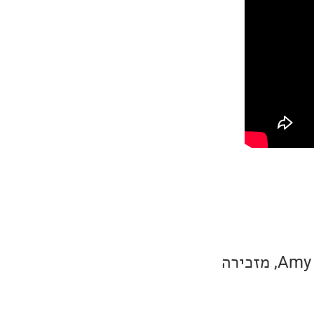
בסינגל החדש שלה, הזמרת וכותבת הפולק/אמריקנה המרגשת, Amy Speace, מזכירה