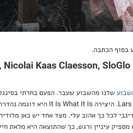
 בסוף הכתבה.
שבוע:  Nicolai Kaas Claesson, SloGlo – It
שבוע
שלנו מהשבוע שעבר. הפעם בחרתי בסינגל
ומלחין הג׳אז הדני, Lars Fiil. היצירה  What It Is
נבי לכל כך אהוב עלי. מצד אחד יש כאן מלודיה
 מספיק עיניין ורגש, כך שהתוצאה היא מלאת חיי