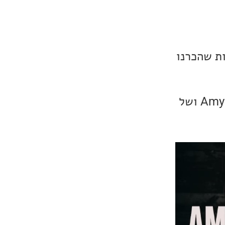
ת שהכרנו
השבוע אנחנו עם סינגלים חדשים של אומנית הפולק-אמריקנה, Amy Speace ושל