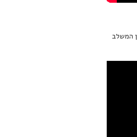
מריקאי. הפעם זהו Matthew O'Neill, אומן המשלב