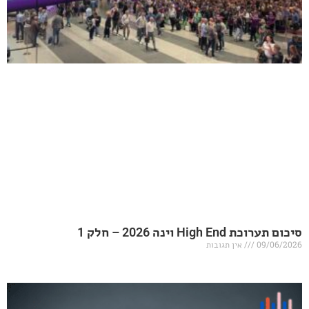
20 – חלק 1
אין תגובות