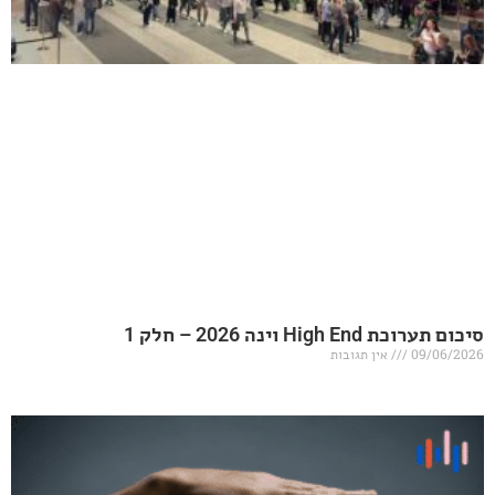
20 – חלק 1
אין תגובות