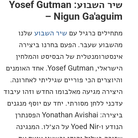
שיר השבוע: Yosef Gutman
– Nigun Ga'ag
לים כרגיל עם
שיר השבוע
שלנו
וע שעבר. הפעם בחרנו ביצירה
טרומנטלית של הבסיסט והמלחין
הישראלי, Yosef Gutman. אחד האומנים
צרים הכי פוריים שגיליתי לאחרונה.
רה מגיעה מאלבומו החדש וזהו עיבוד
י ללחן מסורתי. יחד עם יוסף מנגנים
ביצירה: Yonathan Avishai הפסנתרן
הנודע ו-Yoed Nir על הצ׳לו. המנגינה