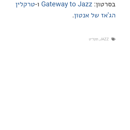
ון:
Gateway to Jazz
ו-
טרקלין
ז של אנטון
.
J
,
תקליט