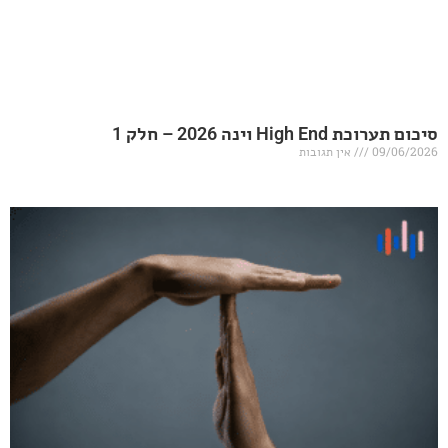
20 – חלק 1
אין תגובות