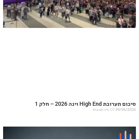
20 – חלק 1
אין תגובות