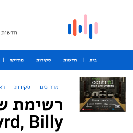
חדשות ו
בית
חדשות
סקירות
מוזיקה
מדריכים
סקירות
רא
רשימת שי
rd, Billy