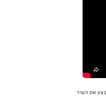
א חדשים ברשימה נפתח הפעם עם Boz Scaggs שמבצע את השיר