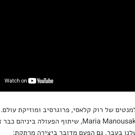
נטים של רוק קלאסי, פרוגרסיב ומוזיקת עולם. 
Carsten Thruedal ו-Maria Manousaki, שיתוף הפעולה בינ
נו בעבר. גם הפעם מדובר ביצירה מרתקת: