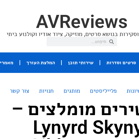
AVReviews
סקירות בנושא סרטים, מוזיקה, ציוד אודיו וקולנוע ביתי
סרטים וסדרות
שירותי תוכן
המלצת העורך
מאמרי 
יונות
פלייליסטים
מותגים
חנויות
צור קשר
רים מומלצים –
Lynyrd Skyny