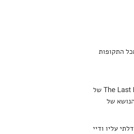
ושירים מכל התקופות
שיר השבוע שלנו הפעם היה סינגל חדש של גרסה אקוסטית לשיר The Last Rebal של
ר הזה היה שיר הנושא של
לתי עליו ודיי