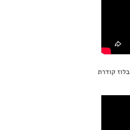
 גיטריסט וסולן להקת ZZ Top, יצירת בלוז קודרת