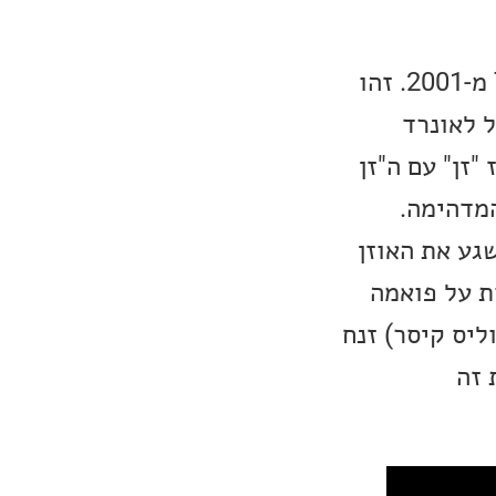
אחד השירים האהובים עלי (מיני רבים), מתוך האלבום Ten New Songs מ-2001. זהו
 לאונרד
זן" עם ה"זן
המדהימה.
וט משגע את האוזן
ת על פואמה
ליס קיסר) זנח
 זה