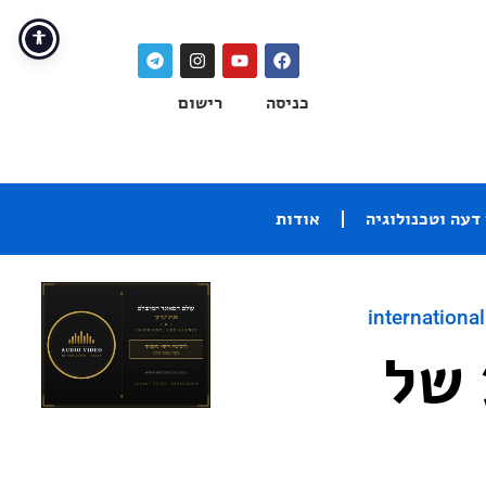
כניסה
רישום
דעה וטכנולוגיה
אודות
international
 של