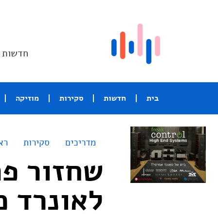
חדשות ו
בית
חדשות
סקירות
מוזיקה
מדריכים
סקירות
רא
שחזור פר
לאונרד כ