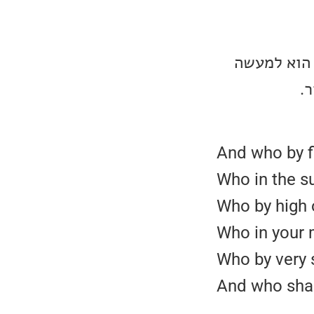
New Skin For The Old מ-1974. השיר הוא למעשה
.
And who by fi
Who in the su
Who by high 
Who in your 
Who by very 
And who shall