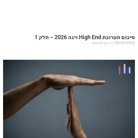
20 – חלק 1
אין תגובות