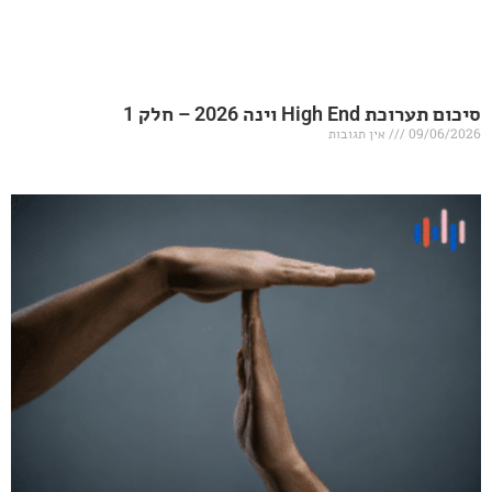
20 – חלק 1
אין תגובות