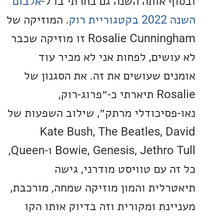
ף אותה השנה גם בחרתי בו ל-
אלבום
יית רוק
. המוזיקה של
Rosalie Cunningham זו מוזיקה שכבר
ושים, לפחות אני לא מכיר עוד
ים שעושים את זה. את הסגנון של
Rosalie תיארתי כ-״פרוג-רוק,
פסיכודלי מרתק״, שילוב השפעות של
Kate Bush, The Beatles, D
Bowie, Genesis, Jethro Tull ו-Queen,
ה עם טוויסט מודרני, גישה
רלית והמון מוזיקה שמחה, מורכבת,
ינת ומקורית וזה בדיוק אותו הקו