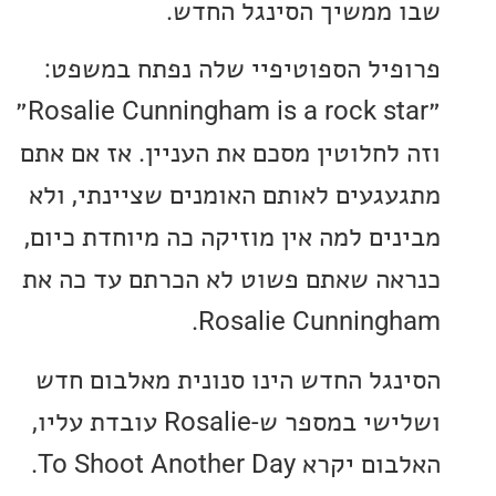
ממשיך הסינגל החדש.
יל הספוטיפיי שלה נפתח במשפט:
״Rosalie Cunningham is a rock star״
לחלוטין מסכם את העניין. אז אם אתם
געים לאותם האומנים שציינתי, ולא
ים למה אין מוזיקה כה מיוחדת כיום,
ה שאתם פשוט לא הכרתם עד כה את
Rosalie Cunning
גל החדש הינו סנונית מאלבום חדש
ושלישי במספר ש-Rosalie עובדת עליו,
 To Shoot Another Day.