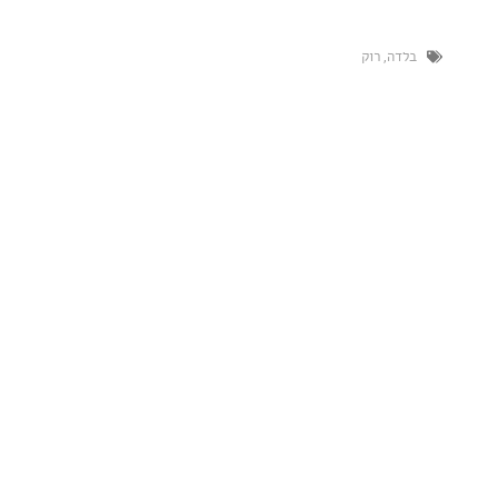
ה
,
רוק