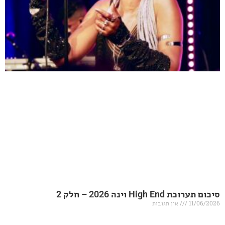
20 – חלק 2
אין תגובות