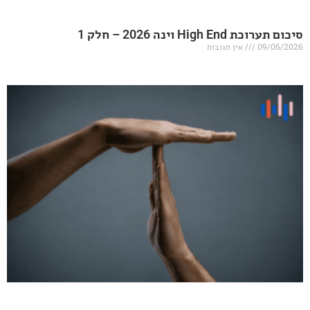
20 – חלק 1
אין תגובות