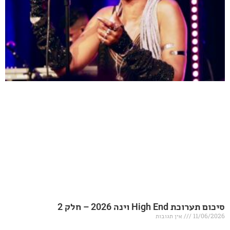
20 – חלק 2
אין תגובות