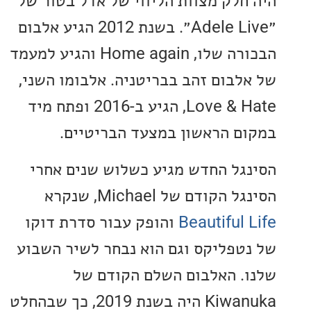
חלק מצוות הליווי של אדל בטור של
״Adele Live״. בשנת 2012 הגיע אלבום
הבכורה שלו, Home again והגיע למעמד
לבום זהב בבריטניה. אלבומו השני,
Love & Hate, הגיע ב-2016 ופתח מיד
ם הראשון במצעד הבריטיים.
גל החדש מגיע כשלוש שנים אחרי
הקודם של Michael, שנקרא
Beautiful 
והופק עבור סדרת דוקו
טפליקס וגם הוא נבחר לשיר השבוע
. האלבום השלם הקודם של
Kiwanuka היה בשנת 2019, כך שבהחלט