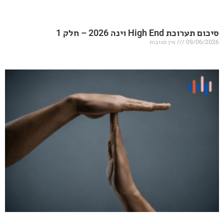
20 – חלק 1
אין תגובות