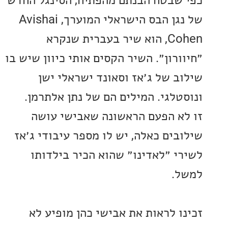
שבטח הבנתם מהפתיח, הסינגל החדש
של נגן הבס הישראלי המוערך, Avishai
Cohen, הוא שיר בעברית שנקרא
רון״. השיר הקסים אותי כיוון שיש בו
ב של ג׳אז וסאונד ישראלי ישן
טלגי. המילים הם של נתן אלתרמן.
א הפעם הראשונה שאבישי עושה
בים כאלה, יש לו מספר עיבודי ג׳אז
י ״לאדינו״ שהוא הכיר בילדותו
.
ו לראות את אבישי כהן מופיע לא