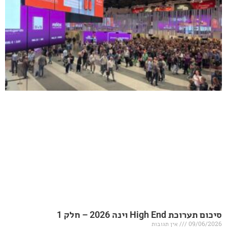
20 – חלק 1
אין תגובות