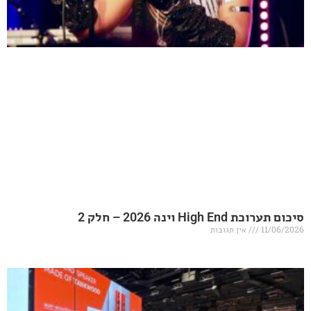
20 – חלק 2
אין תגובות