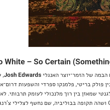
o White – So Certain (Somethi
הבמה של הזמר־יוצר האנגלי
Josh Edwards
, 
ן פולק בריטי, פלמנקו ספרדי והשפעות דרום־אמ
אלגנטי שמאזן בין רוך מלנכולי לעומק תרבותי. ל
גיטרה פלמנקו ב-Cádiz ושהה תקופה בבוליביה, שם נחשף לצלילי צ