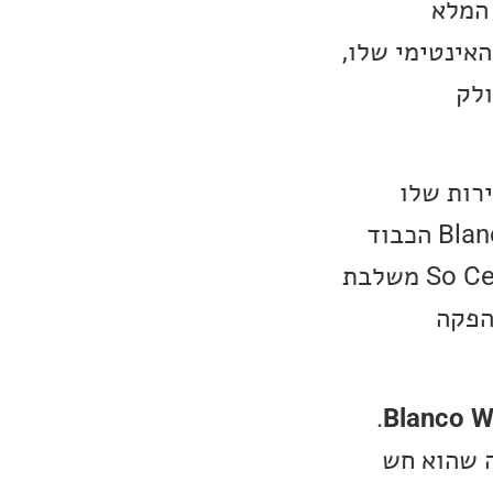
 המלא
והאינטימי שלו,
ולק
ירות שלו
כחלק מהפלייליסט השבועי שלנו, אך הפעם הרגשתי שמגיע ל-Blanco White הכבוד
להיבחר לשיר השבוע שלנו. היצירה So Certain (Something Reminds Me) משלבת
הפקה
.
Blanco W
מציין שהשיר מתאר תחושת Déjà vu מוזרה שהוא חש