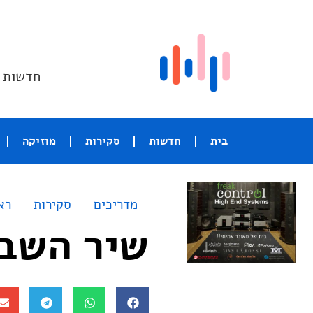
חדשות ו
בית
חדשות
סקירות
מוזיקה
מדריכים
סקירות
רא
שיר השבוע – ite