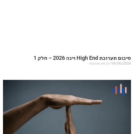
20 – חלק 1
אין תגובות