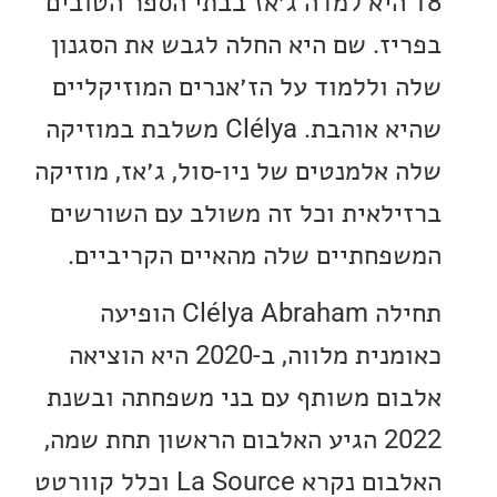
 היא למדה ג׳אז בבתי הספר הטובים
ז. שם היא החלה לגבש את הסגנון
וללמוד על הז׳אנרים המוזיקליים
שהיא אוהבת. Clélya משלבת במוזיקה
אלמנטים של ניו-סול, ג׳אז, מוזיקה
לאית וכל זה משולב עם השורשים
חתיים שלה מהאיים הקריביים.
תחילה Clélya Abraham הופיעה
כאומנית מלווה, ב-2020 היא הוציאה
ם משותף עם בני משפחתה ובשנת
2022 הגיע האלבום הראשון תחת שמה,
האלבום נקרא La Source וכלל קוורטט