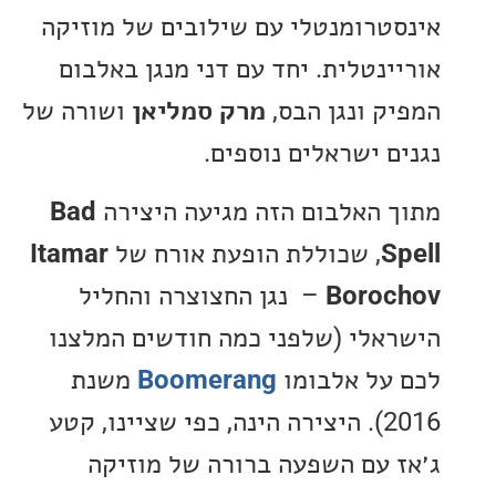
טרומנטלי עם שילובים של מוזיקה
ינטלית. יחד עם דני מנגן באלבום
ק ונגן הבס,
מרק סמליאן
ושורה של
ם ישראלים נוספים.
 האלבום הזה מגיעה היצירה
Bad
S
, שכוללת הופעת אורח של
Itamar
Boro
– נגן החצוצרה והחליל
אלי (שלפני כמה חודשים המלצנו
על אלבומו
Boomerang
משנת
2016). היצירה הינה, כפי שציינו, קטע
 עם השפעה ברורה של מוזיקה