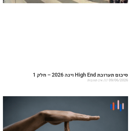
20 – חלק 1
אין תגובות