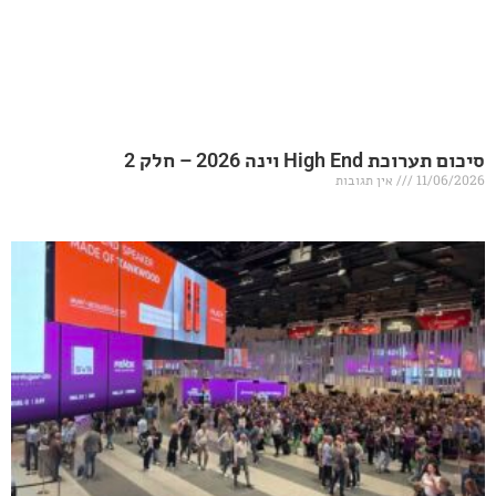
20 – חלק 2
אין תגובות