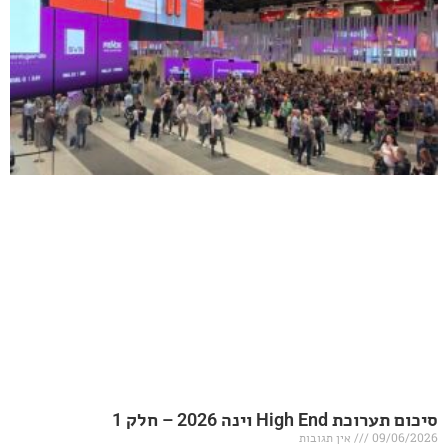
20 – חלק 1
אין תגובות