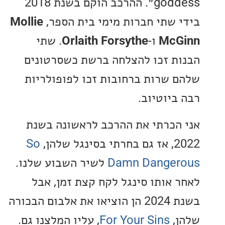
goddess״. ההרכב הוקם בשנת 2018
 שתי חברות מימי בית הספר,
Mollie
McG
ו-
Orlaith Forsythe
. שתי
ת זכו להצלחה ברשת כשסרטונים
 שרות ברחובות זכו לפופולריות
ביוטיוב.
הכרתי את ההרכב לראשונה בשנת
 שלהן,
So
Damn Dange
לשיר השבוע שלנו.
 אותו סינגל לקח קצת זמן, אבל
בשנת 2024 הן הוציאו את אלבום הבכורה
,
For Your Sins
, עליו המלצנו גם.