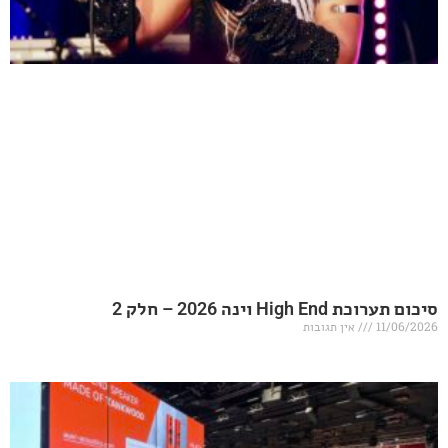
20 – חלק 2
אין תגובות