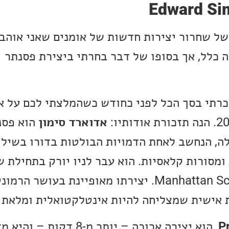
Edward Si
ל שחרור יצירות חדשות של אומנים שאני אוהב 
 כלל, אך בסופו של דבר בחרתי ביצירת פסנתר
כרתי בסך הכל לפני כחודש כשהמלצתי לכם על א
אדוארד סימון
הוא פסנת
לה, הנחשב לאחת הדמויות הבולטות בדורו בשילוב
למד ב-Manhattan School of Music. יצירתו מאופיינת בעושר
 אישית שמצליחה להיות אינטלקטואלית ומלאת ר
P
, הוא יצירה ארוכה – יותר מ-8 דקות