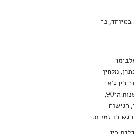
במיוחד, כך
לבומו
רן, מלחין
 בין ג׳אז
מודרני, מוזיקה לטינית ומסורות קלאסיות. הוא עבר לניו יורק בתחילת שנות ה־90,
 הרמוני, רגישות
גש בו־זמנית.
 – והיא מדלגת בין