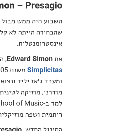
mon
– Presagio
השבוע היה ממש מבול ש
שהבחירה הייתה לא קלה
אינסטרומנטלית.
את
Edward Simon
, ה
Simplicitas
משנת 2005. הנה תזכורת אודותיו:
ומעבד ג׳אז יליד ונצוא
ריתמית ושפה מוזיקלית
הסינגל החדש,
resagio