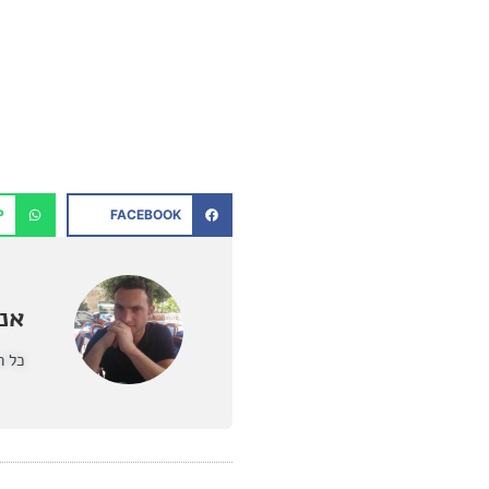
P
FACEBOOK
אנט
כל ה