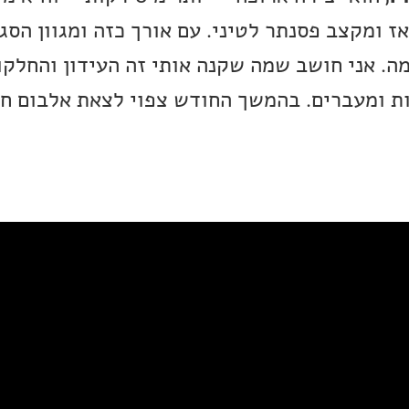
ז ומקצב פסנתר לטיני. עם אורך כזה ומגוון הסגנ
א כמעט EP בעצמה. אני חושב שמה שקנה אותי זה העידון והח
ת ומעברים. בהמשך החודש צפוי לצאת אלבום ח