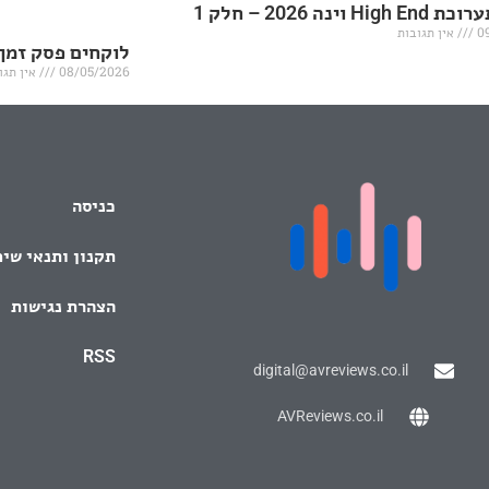
H וינה 2026 – חלק 1
0
אין תגובות
לוקחים פסק זמן
08/05/2026
אין תגו
כניסה
תקנון ותנאי שי
הצהרת נגישות
RSS
digital@avreviews.co.il
AVReviews.co.il