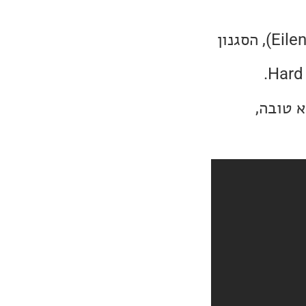
שיר השבוע שייך הפעם לזמרת/משוררת האמריקאית אלן ג'ואל (Eilen Jewel), הסגנון
 טובה,