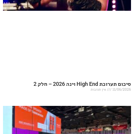
20 – חלק 2
אין תגובות