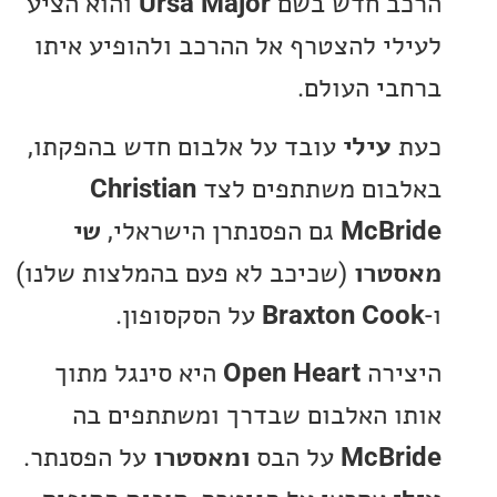
 חדש בשם
Ursa Major
והוא הציע
י להצטרף אל ההרכב ולהופיע איתו
י העולם.
עילי
עובד על אלבום חדש בהפקתו,
ום משתתפים לצד
Christian
McB
גם הפסנתרן הישראלי,
שי
רו
(שכיכב לא פעם בהמלצות שלנו)
Braxton C
על הסקסופון.
רה
Open Heart
היא סינגל מתוך
 האלבום שבדרך ומשתתפים בה
McB
על הבס
ומאסטרו
על הפסנתר.