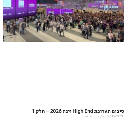
20 – חלק 1
אין תגובות