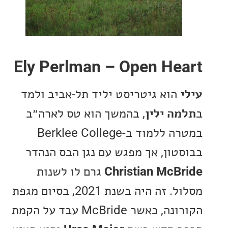
Ely Perlman – Open He
הוא גיטריסט יליד תל-אביב ולמד
ה ילין
, בהמשך הוא טס לארה״ב
במטרה ללמוד ב-Berklee College
טון, אך מפגש עם נגן הבס הנהדר
Christian McB
גרם לו לשנות
מסלול. זה היה בשנת 2021, בסיום מגפת
הקורונה, כאשר McBride עבד על הקמת