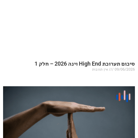
20 – חלק 1
אין תגובות