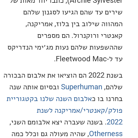
Archie Sylvester), כתבו יחד מאות של
ם עד שהם הגיעו לסגנון שלהם
וה שילוב בין בלוז, אמריקנה,
רי ורוקנרול. הם מספרים
פעות שלהם נעות מג׳ימי הנדריקס
Fle.
בשנת 2022 הם הוציאו את אלבום הבכורה
,
Superhuman
ובסיום אותה שנה
ו בו כ
אלבום השנה שלנו בקטגוריית
/קאנטרי/אמריקנה לשנת
. בשנה שעברה יצא אלבומם השני,
Other
, שהיה מעולה גם וכלל כמה