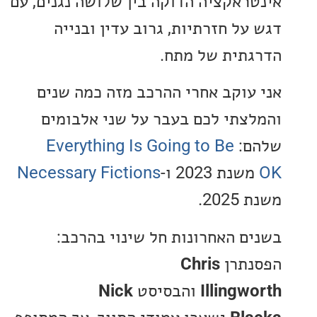
ראקציה הדוקה בין שלושה נגנים, עם
על חזרתיות, גרוב עדין ובנייה
תית של מתח.
עוקב אחרי ההרכב מזה כמה שנים
צתי לכם בעבר על שני אלבומים
ם:
Everything Is Going to Be
נת 2023 ו-
Necessary Fictions
20.
ם האחרונות חל שינוי בהרכב:
תרן
Chris
Illingw
והבסיסט
Nick