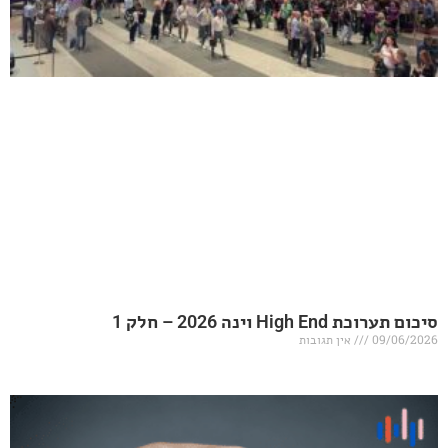
20 – חלק 1
אין תגובות