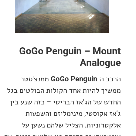
GoGo Penguin – Mo
Analo
 ה־
GoGo Penguin
ממנצ'סטר
ך להיות אחד הקולות הבולטים בגל
 של הג’אז הבריטי – כזה שנע בין
 אקוסטי, מינימליזם והשפעות
רוניות. הצליל שלהם נשען על