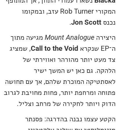
Bl
נשארו עמודי התווך, אך המתופף
המקורי Rob Turner עזב, ובמקומו
.
Jon Scott
רה
Mount Analogue
מגיעה מתוך
Call to the Void
, שמציג
עט יותר מהורהר ואווירתי של
ה. גם כאן יש המשך ישיר
טיקה המוכרת שלהם, אך עם תחושה
ה ומרחפת יותר, פחות מחויבת לגרוב
 ויותר לחקירה של מרחב וצליל.
 עצמו נבנה בהדרגה: פסנתר
מליסטי עם שילוב אלקטרוני