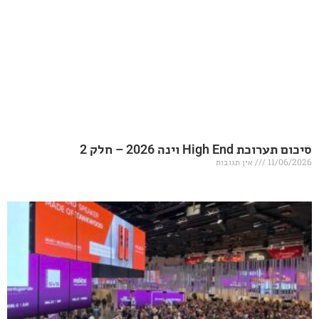
20 – חלק 2
אין תגובות