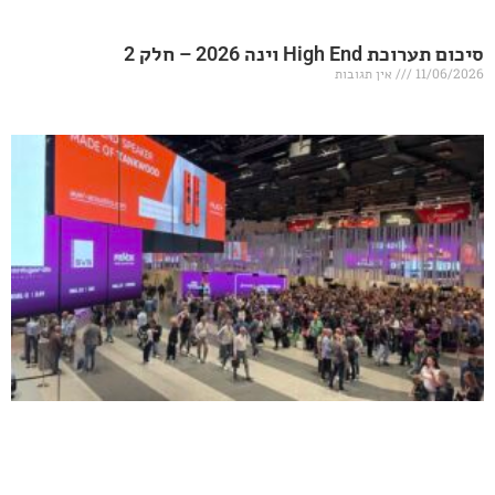
20 – חלק 2
אין תגובות