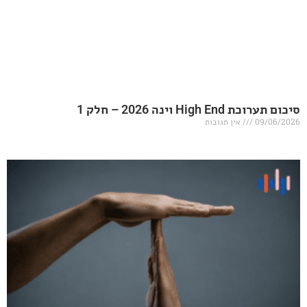
20 – חלק 1
אין תגובות