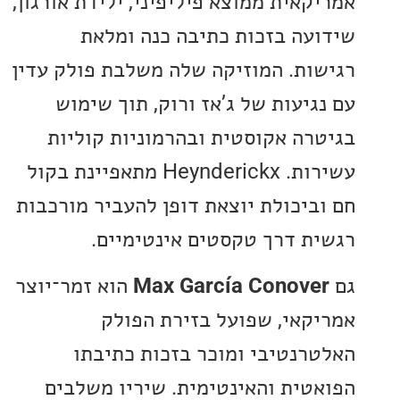
קאית ממוצא פיליפיני, ילידת אורגון,
עה בזכות כתיבה כנה ומלאת
ות. המוזיקה שלה משלבת פולק עדין
גיעות של ג’אז ורוק, תוך שימוש
רה אקוסטית ובהרמוניות קוליות
עשירות. Heynderickx מתאפיינת בקול
ביכולת יוצאת דופן להעביר מורכבות
ת דרך טקסטים אינטימיים.
Max García Conove
הוא זמר־יוצר
קאי, שפועל בזירת הפולק
רנטיבי ומוכר בזכות כתיבתו
טית והאינטימית. שיריו משלבים