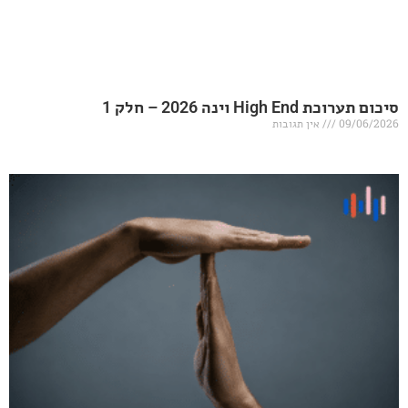
20 – חלק 1
אין תגובות