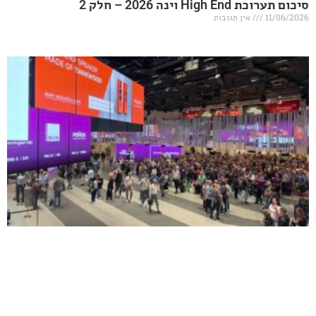
20 – חלק 2
אין תגובות