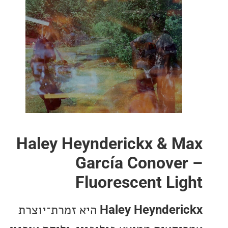
Haley Heynderickx & 
García Conove
Fluorescent Li
Haley Heynder
היא זמרת־יוצרת