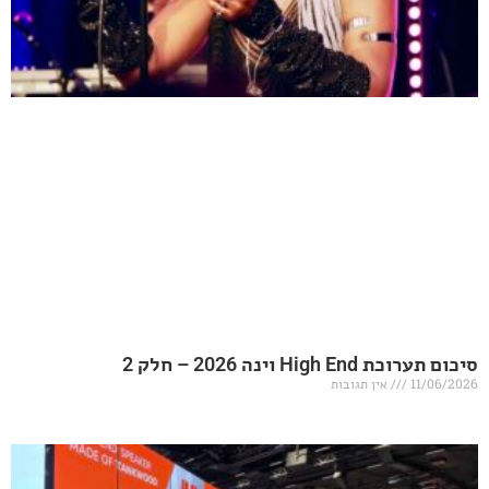
20 – חלק 2
אין תגובות