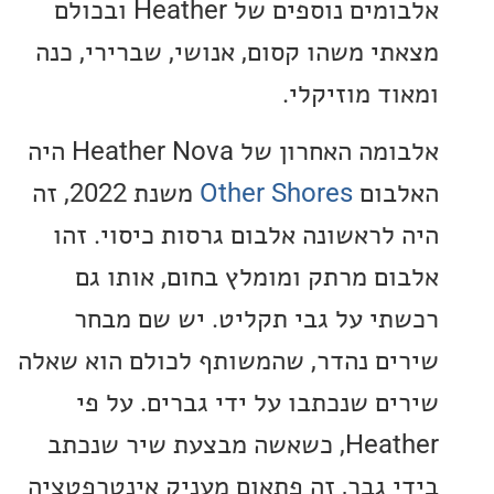
אלבומים נוספים של Heather ובכולם
י משהו קסום, אנושי, שברירי, כנה
ד מוזיקלי.
אלבומה האחרון של Heather Nova היה
ום
Other Shores
משנת 2022, זה
לראשונה אלבום גרסות כיסוי. זהו
ם מרתק ומומלץ בחום, אותו גם
י על גבי תקליט. יש שם מבחר
ם נהדר, שהמשותף לכולם הוא שאלה
ם שנכתבו על ידי גברים. על פי
Heather, כשאשה מבצעת שיר שנכתב
 גבר, זה פתאום מעניק אינטרפטציה