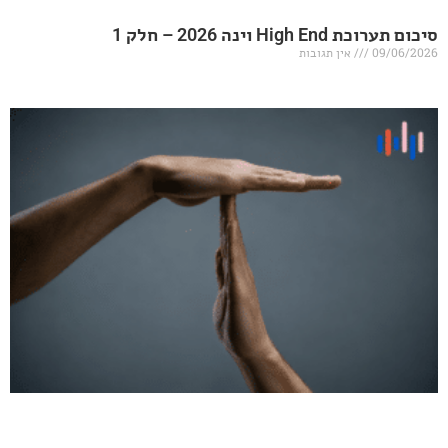
20 – חלק 1
אין תגובות