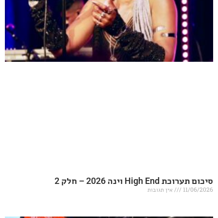
20 – חלק 2
אין תגובות