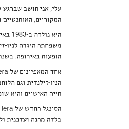
עלי, אני חושב שברגע 
המקוריים, האותנטיים ו
משפחתה היגרה לניו-זיל
הופעות באירופה. בשנת 2002 היא נבחרה לזמרת השנה באיסל
הניו-זילנדית וגם הלו
חייה האישיים והיא שו
בלדה מהנה ועדכנית ולכן