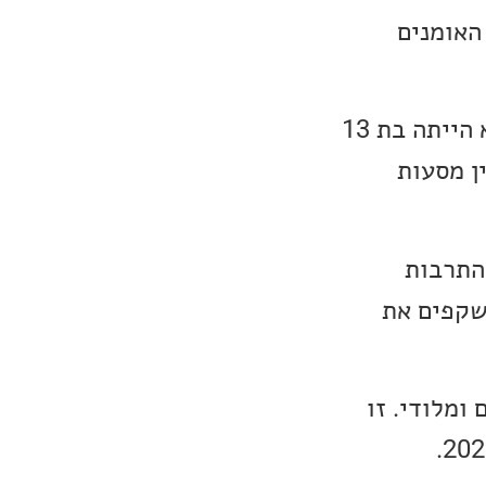
האומנים
היא נולדה ב-1983 באיסלנד (היום הולדת שלה הוא ב-1 לאפריל), כשהיא הייתה בת 13
ין מסעות
ה מהתרבות
משקפים את
עים ומלודי. זו