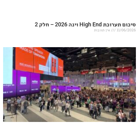
20 – חלק 2
אין תגובות