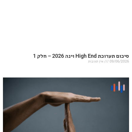
20 – חלק 1
אין תגובות