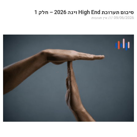
20 – חלק 1
אין תגובות