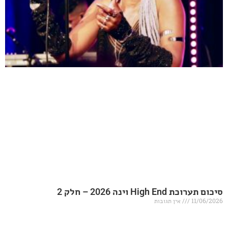
20 – חלק 2
אין תגובות