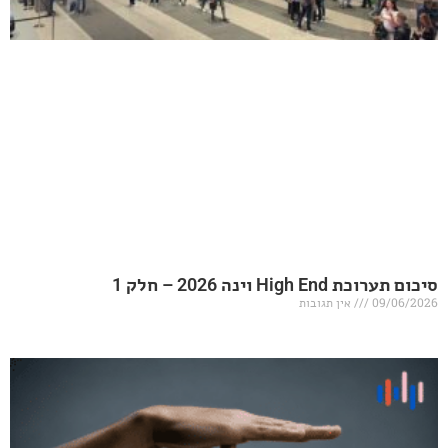
20 – חלק 1
אין תגובות