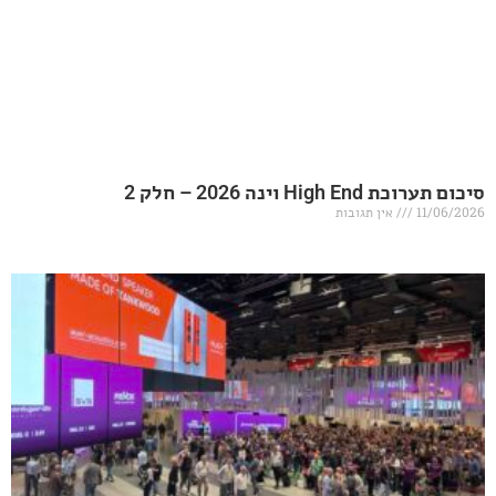
20 – חלק 2
אין תגובות