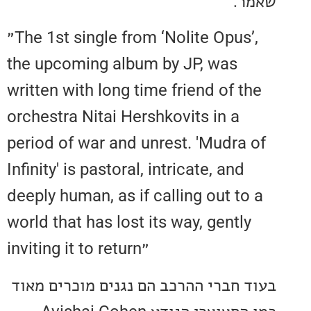
:
״The 1st single from ‘Nolite Opus’,
the upcoming album by JP, was
written with long time friend of t
orchestra Nitai Hershkovits in a
period of war and unrest. 'Mudra
Infinity' is pastoral, intricate, and
deeply human, as if calling out t
world that has lost its way, gentl
inviting it to return״
 חברי ההרכב הם נגנים מוכרים מאוד