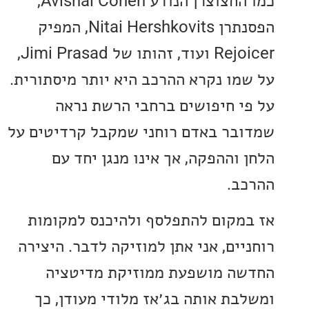
כמו החצוצרן הנודע Avishai Cohen,
הפסנתרן Nitai Hershkovits, המפיק
Rejoicer ועוד, זהותו של Jimi Prasad,
מו נקרא ההרכב היא יותר מיסתורית.
י חיפושים ברחבי הרשת נראה
בר באדם רוחני שמקבל קרדיטים על
 וההפקה, אך אינו מנגן יחד עם
ב.
מקום להתפלסף ולהיכנס למקומות
יים, אני אתן למוזיקה לדבר. היצירה
ה מושפעת ממוזיקת מדיטציה
בת אותה בג׳אז מלודי מעודן, כך