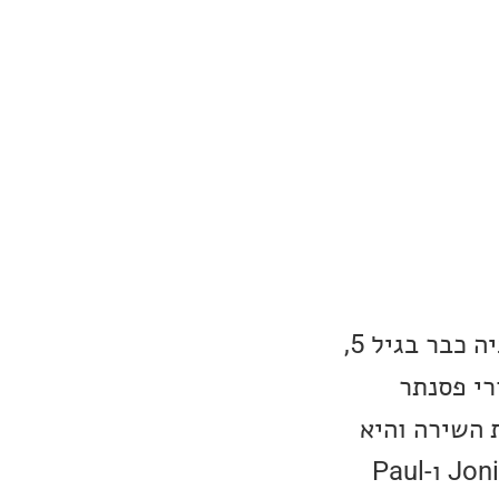
היא ילידת ניו-יורק והוקסמה ממוזיקה מגיל צעיר. לאחר שאיבדה את אביה כבר בגיל 5,
יל 12 היא לקחה שיעורי פסנתר
 לנושא כתיבת השירה והיא
נחשבת למשוררת מוכשרת שזכתה להשוואות לגדולים ביותר, Joni Mitchell ו-Paul