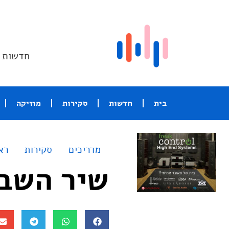
חדשות ו
בית
חדשות
סקירות
מוזיקה
מדריכים
סקירות
רא
שיר השבוע – said