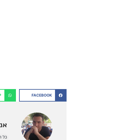
P
FACEBOOK
אנט
כל ה