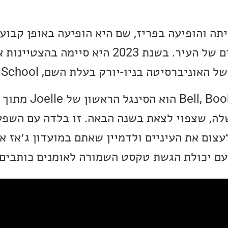
 2022, Joelle חייתה והופיעה בפריז, שם היא הופיעה באופן קב
ממועדני הג׳אז הנחשבים של העיר. בשנת 2023 היא סיימ
וניברסיטה בניו-יורק בעלת השם, The New School.
הסינגל l, Book, and Candle
לה, שצפוי לצאת בשנה הבאה. זו בלדה עם השפע
עצום את העיניים ולדמיין שאתם במועדון ג׳אז או
עם יכולת הגשת טקסט השמורה לאומנים כותבים 