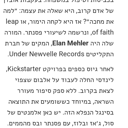
דם קרוב, היא שאלה את עצמה: ״למה
את מחכה״? אז היא לקחה הימור, או leap
of faith, ונרשמה לשיעורי פסנתר. המורה
היה
Elan Mehler
, המקים של חברת
Under Newvelle Rec.
לאחר גיוס כספים בפרויקט Kickstarter,
סי החלה לעבוד על אלבום שצפוי
 בקרוב. ללא ספק סיפור מעורר
ה, במיוחד כששומעים את התוצאה
גל הנפלא הזה. יש כאן אלמנטים של
 ג׳אז ובלוז, עם פסנתר ובס מהממים.