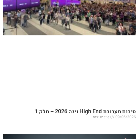
20 – חלק 1
אין תגובות