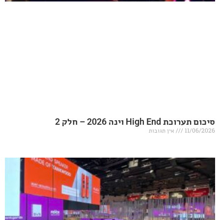
20 – חלק 2
אין תגובות