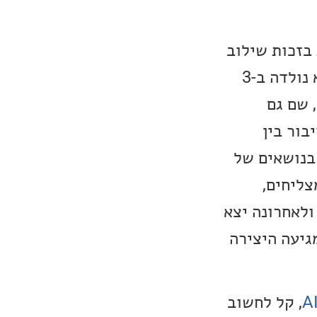
בזכות שילוב
רך ואותנטי של ג׳אז, פולק ומוזיקה אינדי עם כתיבה אישית ורגשית. היא נולדה ב-3
במרץ 1998 ולמדה שירה וג׳אז ב-Royal Birmingham Conservatoire, שם גם
בור בין
בנושאים של
מקום ומשמעות בחיים. היא הוציאה מספר סינגלים ו-EP מצליחים,
ולאחרונה יצא
מגיעה היצירה
, קל לחשוב