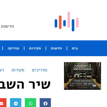
חדשות ו
בית
חדשות
סקירות
מוזיקה
מדריכים
סקירות
רא
שיר השבוע – nfield