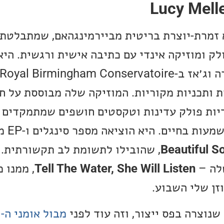
Lucy Melle
זמרת-יוצרת בריטית מביירמינגהאם, שמתבלטת 
 ותכניות מקוריות. המוזיקה שלה מבוססת על חי
ודיות פולק עדינות וטקסטים חושפים שמתמקדים 
אהבה, תחושת 
Beautiful S
, שהובילו לתשומת לב תקשורתית. 
לה –
Tell The Water, She Will Listen
, ממנו 
זן שלי השבוע.
נוצרה בפס ייצור, וזה עוד לפני
מבול אומני ה-AI