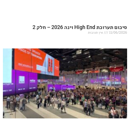
20 – חלק 2
אין תגובות