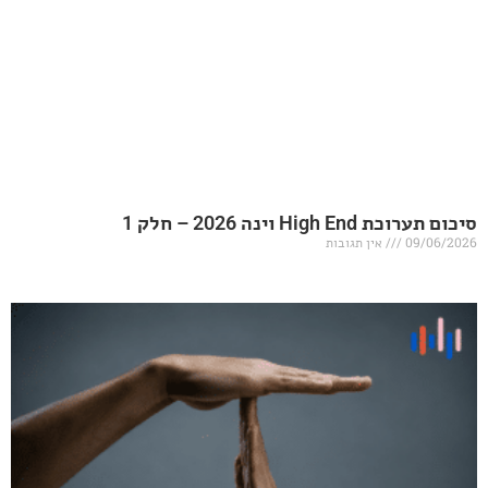
20 – חלק 1
אין תגובות