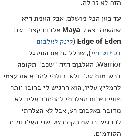
לא זר לה.
אן הכל מושלם, אבל האמת היא
ה יצא ל-
Maya
אלבום קצר בשם
Edge of 
(
לינק לאלבום
טיפיי
), שכלל גם את הסינגל
Warrior. האלבןם הזה ״שכב״ תקופה
מות שלי ולא יכולתי להביא את עצמי
יץ עליו, הוא הרגיש לי ברובו יותר
 ופחות הצלחתי להתחבר אליו. לא
ר באלבום רע, אבל לא הצלחתי
יש בו את הקסם של שני האלבומים
מים.