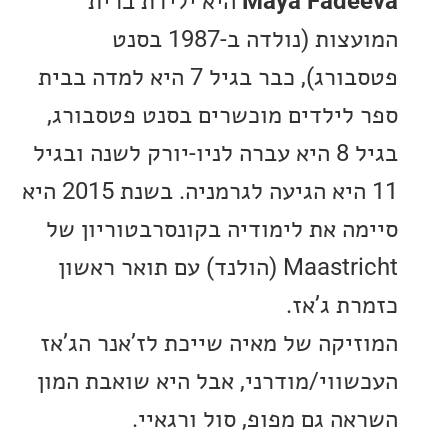
Maya Fad
היא ילידת ברית
המועצות (נולדה ב-1987 בסנט
פטסבורג), כבר בגיל 7 היא למדה בבית
לילדים מוכשרים בסנט פטסבורג,
בגיל 8 היא עברה לניו-יורק לשנה ובגיל
11 היא הגיעה לגרמניה. בשנת 2015 היא
ה את לימודיה בקונסרבטוריון של
Maastricht (הולנד) עם תואר ראשון
ת ג’אז.
יקה של מאיה שייכת לז’אנר הג’אז
ווי/מודרני, אבל היא שואבת המון
ה גם מפופ, סול ורגאיי.