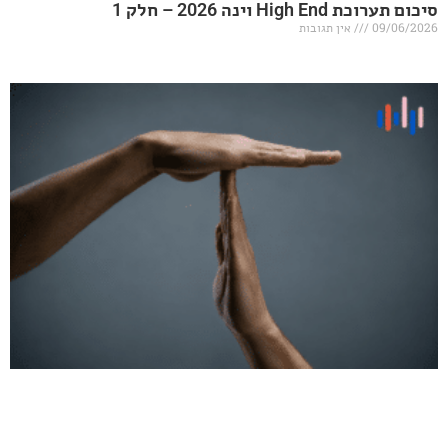
20 – חלק 1
אין תגובות