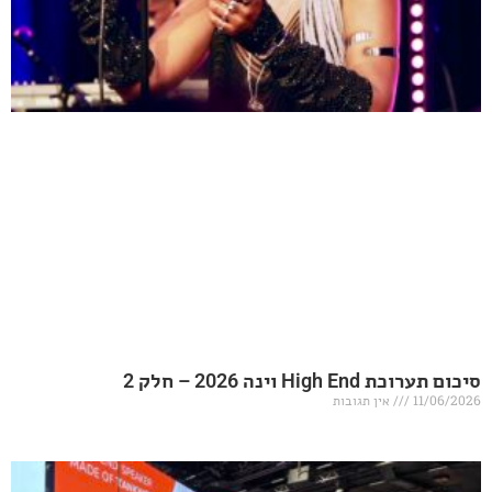
20 – חלק 2
אין תגובות