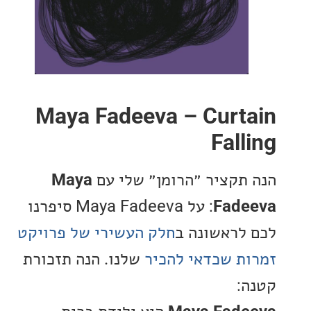
Maya Fadeeva – Curt
Fall
תקציר ״הרומן״ שלי עם
Maya
Fad
: על Maya Fadeeva סיפרנו
לראשונה ב
חלק העשירי של פרויקט
ת שכדאי להכיר
שלנו. הנה תזכורת
: