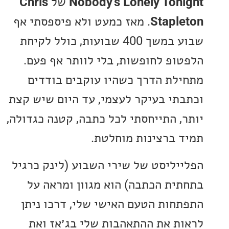
Nobody's Lonely Ton
של
Chris
Stapl
. מאז כמעט ולא פיספסתי אף
שבוע במשך 400 שבועות, כולל לקיחת
ופ לחופשות, בלי לוותר אף פעם.
לת הדרך כשהיו עוקבים בודדים
תי בעיקר לעצמי, עד היום שיש קצת
, התייחסתי לכל כתבה, קטנה כגדולה,
 ברצינות מוחלטת.
יליסט של שירי השבוע (לינק כרגיל
ית הכתבה) הוא מגוון ומראה על
חות הטעם האישי שלי, דרכו ניתן
ת את ההתאהבות שלי בג׳אז ואת