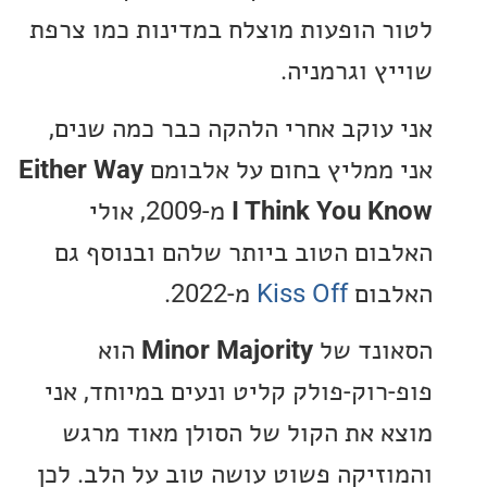
 הופעות מוצלח במדינות כמו צרפת
ץ וגרמניה.
עוקב אחרי הלהקה כבר כמה שנים,
ממליץ בחום על אלבומם
Either Way
I Think You 
מ-2009, אולי
ום הטוב ביותר שלהם ובנוסף גם
ום
Kiss Off
מ-2022.
נד של
Minor Majority
הוא
רוק-פולק קליט ונעים במיוחד, אני
 את הקול של הסולן מאוד מרגש
זיקה פשוט עושה טוב על הלב. לכן