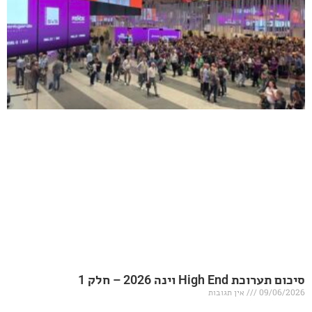
20 – חלק 1
אין תגובות