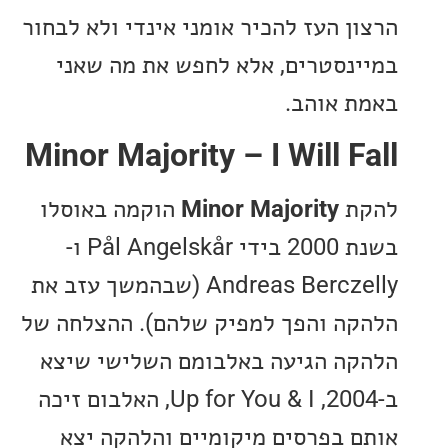
ן העז להכיר אומני אינדי ולא לבחור
נסטרים, אלא לחפש את מה שאני
 אוהב.
Minor Majority – I Will 
ת
Minor Majority
הוקמה באוסלו
בשנת 2000 בידי Pål Angelskår ו-
Andreas Berczelly (שבהמשך עזב את
ה והפך למפיק שלהם). ההצלחה של
ה הגיעה באלבומם השלישי שיצא
ב-2004, Up for You & I, האלבום זיכה
 בפרסים מיקומיים והלהקה יצא