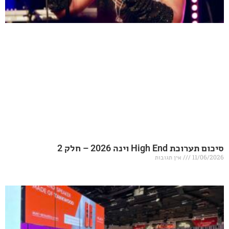
20 – חלק 2
אין תגובות