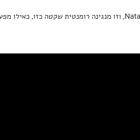
הסינגל החדש נקרא Natalis, וזו מנגינה רומנטית שקטה כזו, כאי