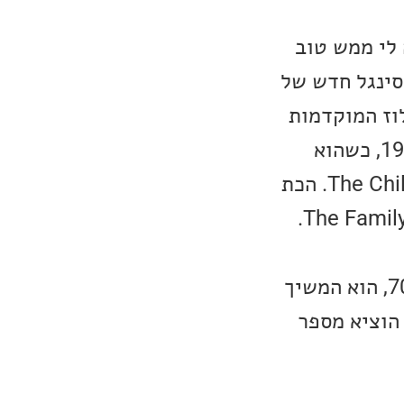
 לי ממש טוב
סינגל חדש של
שני ב-Fleetwood Mac בשנות הבלוז המוקדמות
של הלהקה. למעשה ג'רמי היה חבר הלהקה מרגע הקמתה ב-1967 עד 1971, כשהוא
עזב במפתיע את הלהקה על מנת להצטרף לכת דתית בשם The Children of God. הכת
שינתה את שמה מספר פעמים והיא קיימת עד היום בשם The Family International.
לאחר שעזב את Fleetwood, ג'רמי הוציא מספר אלבומי סולו בשנות ה-70, הוא המשיך
 לשנת 2006, מאז הוא הוא הוציא מספר