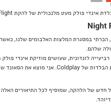
ינדי פולק מעט מלנכולית של להקת Night Flight.
את להקת Night Flight, הכרתי במסגרת המלצות האלבומים שלנו, 
לה שלהם.
 Night Flight הם רביעייה לונדונית, שעושים מוזיקת אינדי פו
שלעיתים מזכירה לי את הבלדות של Coldplay. אני מוצא א
M הוא סינגל חדש של הלהקה, שמוסיף לכל התיאורים האל
דיוהד.