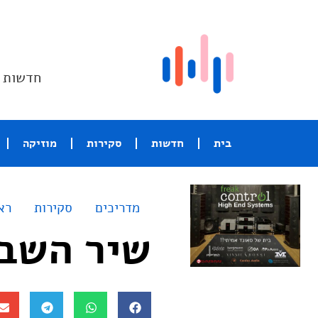
חדשות ו
בית
חדשות
סקירות
מוזיקה
מדריכים
סקירות
רא
שיר השבוע – ght