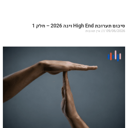
20 – חלק 1
אין תגובות