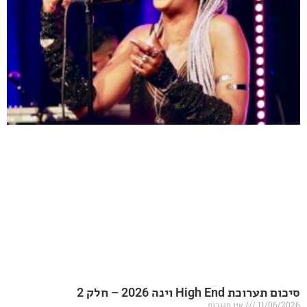
20 – חלק 2
אין תגובות