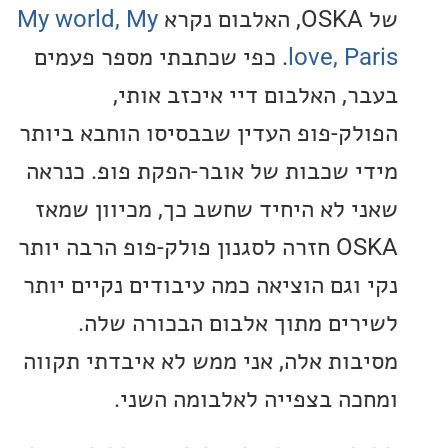
My world, My
love, P
. כפי שכתבתי מספר פעמים
, האלבום דיי איכזב אותי,
ק-פופ העדין שבבסיסו הוחבא ביותר
 שכבות של אובר-הפקת פופ. כנראה
 לא היחיד שחשב כך, מכיוון שמאז
OSKA חזרה לסגנון פולק-פופ הרבה יותר
וגם הוציאה כמה עיבודים נקיים יותר
ים מתוך אלבום הבכורה שלה.
ות אלה, אני ממש לא איבדתי תקווה
ה בצפייה לאלבומה השני.