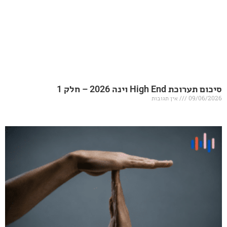
20 – חלק 1
אין תגובות