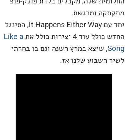
מית שלה, מקבלים בלדת פולק-פופ
קה ומרגשת.
יחד עם It Happens Either Way, הסינגל
ל עוד 4 יצירות כולל את
Like a
S
, שיצא במרץ השנה וגם בו בחרתי
 השבוע שלנו אז.