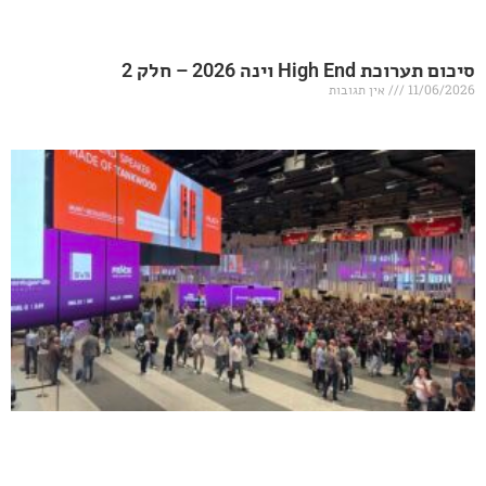
20 – חלק 2
אין תגובות