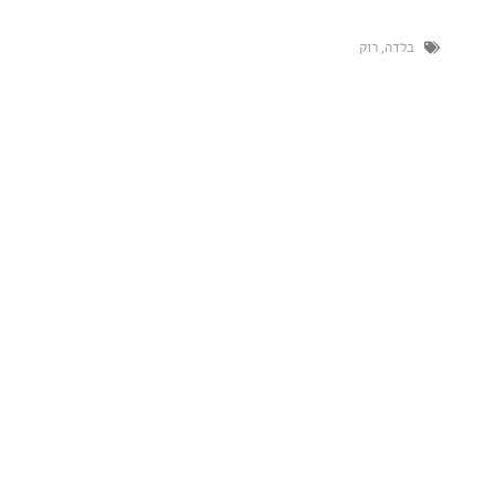
ה
,
רוק