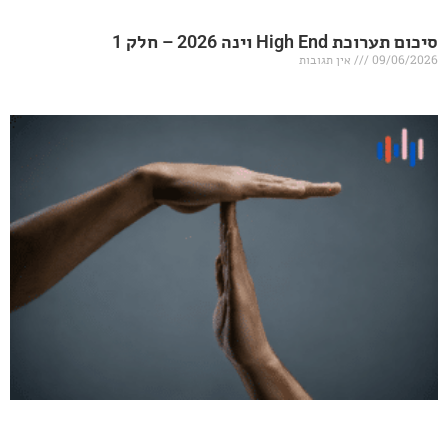
20 – חלק 1
אין תגובות