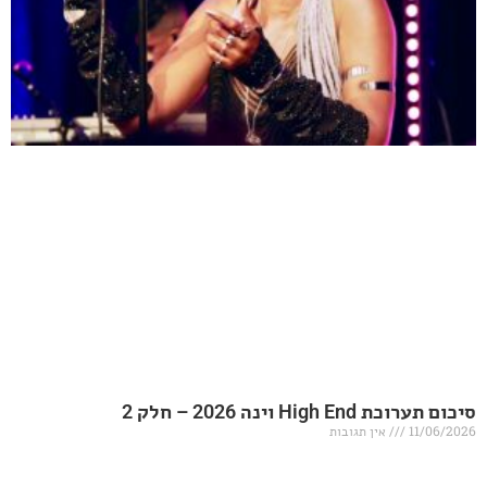
20 – חלק 2
אין תגובות