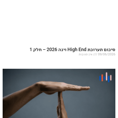
20 – חלק 1
אין תגובות