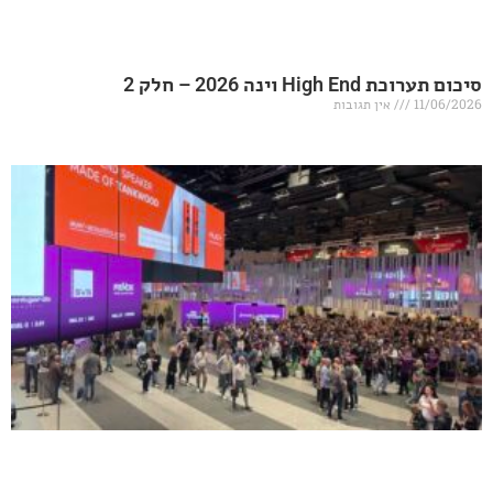
20 – חלק 2
אין תגובות