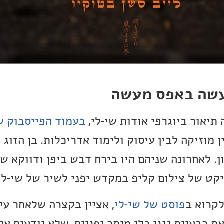
תיאור ביוגרפי אודות שי-לי,
בעמוד הפייסבוק 
מוזיקה לבין עיסוק ולימוד אדריכלות. בן הזוג 
מון. לאחרונה שניהם היו בירח דבש ביפן ודווקא
יקט של צילום קליפ במקדש יפני לשיר של שי-לי
לקרוא ב
פוסט של שי-לי
, אציין בקצרה שלאחר עי
Yotam Is, מציאת רבעיית נגני כלי מיתר יפניים, שלא יודעים