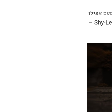
עם אפילו
בעברית. השיר שבחרנו שייך למוזיקאית, זמרת יוצרת ואדריכלית, Shy-Lee Tal –