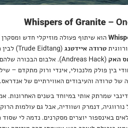
Whispers of Granite
– On
Whispe
הוא שיתוף פעולה מוזיקלי חדש ומסקרן 
ורווגית
טרודה איידטנג
(Trude Eidtang
ס האק
(Andreas Hack). אלבום הבכורה שלהם,
חודי בין פולק מלנכולי, אינדי ורוק מתקדם – שי
 של טרודה והעיבודים האווירתיים של אנדראס.
ינבי שמרתק אותי במיוחד בשנים האחרונות. א
נורווגיה, דנמרק ושוודיה, אבל גם עולמות הרוק,
לאים באינספור יוצרים מסקרנים. נדמה לי שסוד