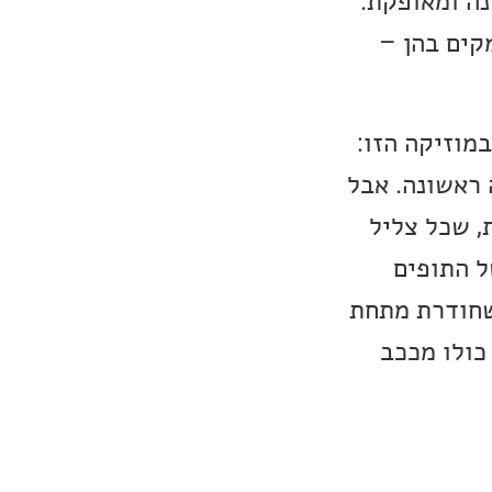
נה ומאופקת.
קים בהן –
מוזיקה הזו:
 ראשונה. אבל
, שכל צליל
ל התופים
שחודרת מתחת
כולו מככב