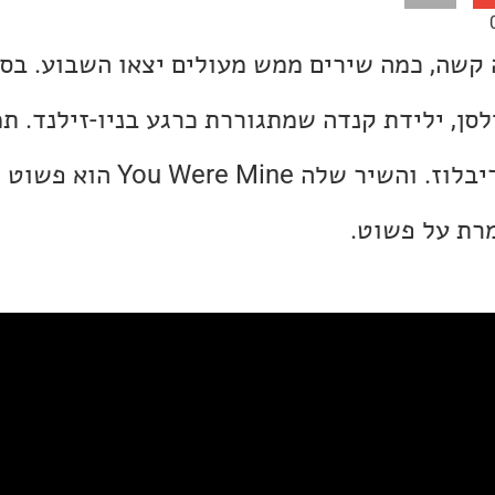
 קשה, כמה שירים ממש מעולים יצאו השבוע. בס
סן, ילידת קנדה שמתגוררת כרגע בניו-זילנד. תמ
זמרת-כותבת סולקאנטריבלוז. והשיר שלה  Mine
מרת על פשוט.