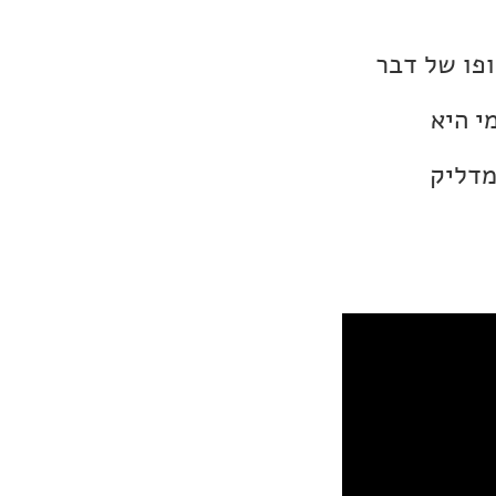
ופו של דבר
י היא
You Were הוא פשוט מדליק