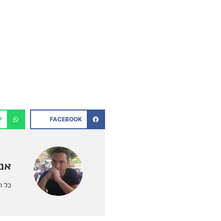
P
FACEBOOK
אנט
כל ה