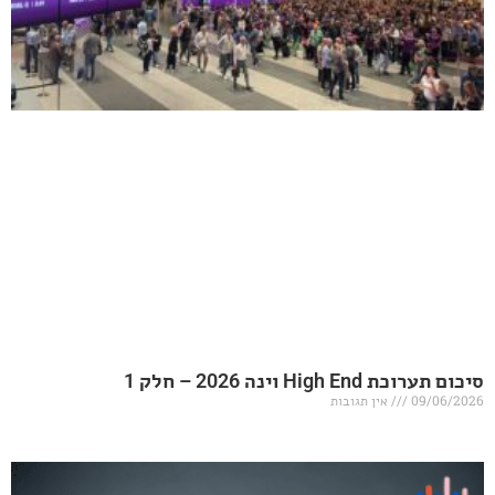
20 – חלק 1
אין תגובות