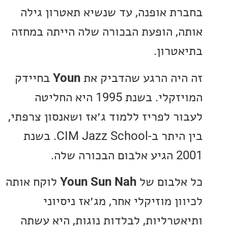
ת אופנה, עד שנשיא תאטרון גילה
, הופעת הבכורה שלה הייתה במחזה
טרון.
יה הרגע שהדביק את
Youn
בחיידק
המויזקלי. בשנת 1995 היא החליטה
ר לפריז ללמוד ג׳אז ושאנסון צרפתי,
בין היתר ב-CIM Jazz School. בשנת
ה שלה.
לבום של
Youn Sun Nah
לוקח אותה
ן מוזיקלי אחר, מג׳אז ניסיוני
טרליות, לבלדות נוגות, היא עשתה