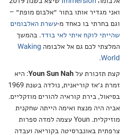
מה
Immersion
שיצא בשנת 2019
 מגדיר אותו בתור ״אלבום מופת״ –
בחרתי בו כאחד מ-
עשרת האלבומים
תי לוקח איתי לאי בודד
. בהמשך
תי לכם גם אל אלבומה
Waking
.
W
תזכורת על
Youn Sun Nah
: היא
זמרת ג׳אז קוריאנית, נולדה בשנת 1969
ול, בירת קוראיה להורים מוזקליים.
 היה מנצח ואימה הייתה שחקנית
מוזיקלית. Youn עצמה למדה ספרות
ית באונברסיטה בקוריאה ועבדה