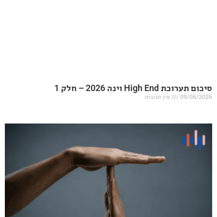
20 – חלק 1
אין תגובות