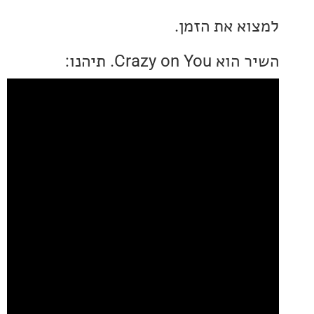
א את הזמן.
Crazy on. תיהנו: