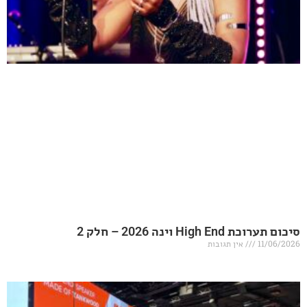
20 – חלק 2
אין תגובות